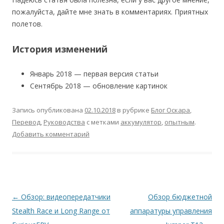
пожалуйста, дайте мне знать в комментариях. Приятных
полетов.
История изменений
Январь 2018 — первая версия статьи
Сентябрь 2018 — обновление картинок
Запись опубликована
02.10.2018
в рубрике
Блог Оскара
,
Перевод
,
Руководства
с метками
аккумулятор
,
опытным
.
Добавить комментарий
Навигация
←
Обзор: видеопередатчики
Обзор бюджетной
по
Stealth Race и Long Range от
аппаратуры управления