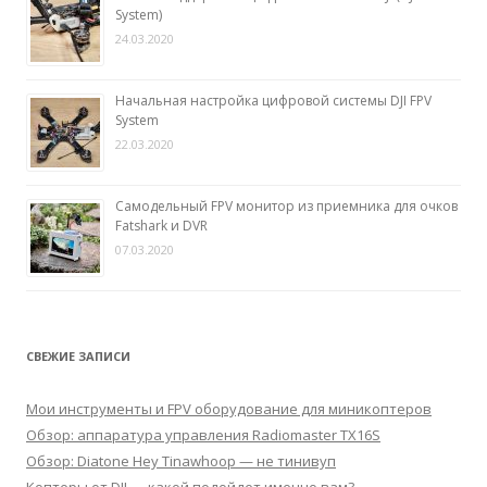
System)
24.03.2020
Начальная настройка цифровой системы DJI FPV
System
22.03.2020
Самодельный FPV монитор из приемника для очков
Fatshark и DVR
07.03.2020
СВЕЖИЕ ЗАПИСИ
Мои инструменты и FPV оборудование для миникоптеров
Обзор: аппаратура управления Radiomaster TX16S
Обзор: Diatone Hey Tinawhoop — не тинивуп
Коптеры от DJI — какой подойдет именно вам?