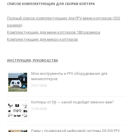
т
СПИСОК КОМПЛЕКТУЮЩИХ ДЛЯ СБОРКИ КОПТЕРА
и
:
Полный список комплектующих для FPV мини коптеров (250
размер)
Комплектующие для мини коптеров 180 размера
Комплектующие для микро коптеров
ИНСТРУКЦИИ, РУКОВОДСТВА
Мои инструменты и FPV оборудование для
миникоптеров
25.07.2020
Коптеры от DJI — какой подойдет именно вам?
17.05.2020
Рамы с поддержкой цифровой системы DJI (DJI FPV