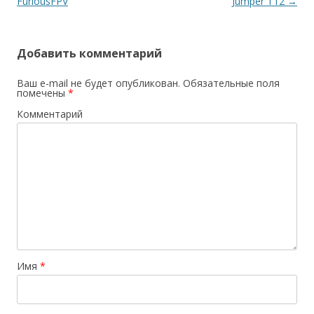
записям
FuriousFPV
Jumper T12
→
Добавить комментарий
Ваш e-mail не будет опубликован.
Обязательные поля
помечены
*
Комментарий
Имя
*