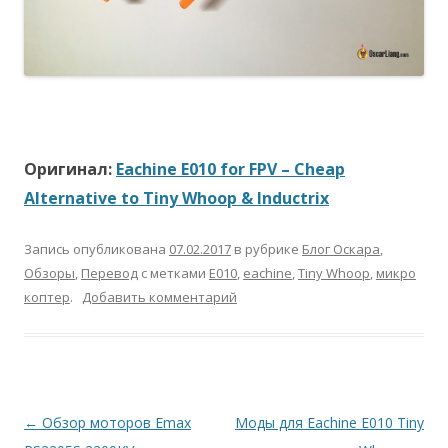
Оригинал:
Eachine E010 for FPV – Cheap
Alternative to Tiny Whoop & Inductrix
Запись опубликована
07.02.2017
в рубрике
Блог Оскара
,
Обзоры
,
Перевод
с метками
E010
,
eachine
,
Tiny Whoop
,
микро
коптер
.
Добавить комментарий
Навигация
←
Обзор моторов Emax
Моды для Eachine E010 Tiny