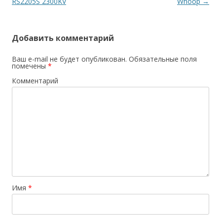
по
RS2205S 2300KV
Whoop
→
записям
Добавить комментарий
Ваш e-mail не будет опубликован.
Обязательные поля
помечены
*
Комментарий
Имя
*