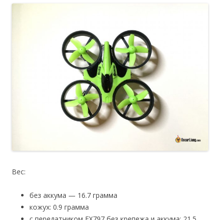
Вес:
без аккума — 16.7 грамма
кожух: 0.9 грамма
с передатчиком FX797 без крепежа и аккума: 21.5