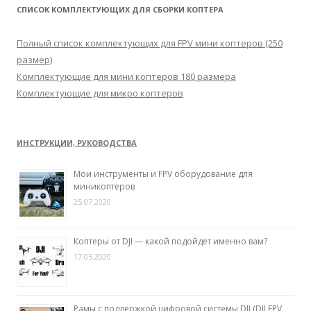
т
СПИСОК КОМПЛЕКТУЮЩИХ ДЛЯ СБОРКИ КОПТЕРА
и
:
Полный список комплектующих для FPV мини коптеров (250
размер)
Комплектующие для мини коптеров 180 размера
Комплектующие для микро коптеров
ИНСТРУКЦИИ, РУКОВОДСТВА
Мои инструменты и FPV оборудование для
миникоптеров
25.07.2020
Коптеры от DJI — какой подойдет именно вам?
17.05.2020
Рамы с поддержкой цифровой системы DJI (DJI FPV