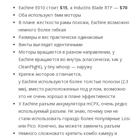
Eachine E010 стоит
$15
, а Inductrix Blade RTF —
$70
Оба используют 6мм моторы
В плане жесткости рамы похожи, Eachine возможно
немного более гибкая
Размеры и вес практически одинаковые
Винты выглядят идентичными
Моторы вращаются в разном направлении, у
Eachine вращаются во внутрь (классически, как у
CleanFlight), у tiny whoop — наружу
Крепеж моторов отличается,
у Eachine используются более толстые полоски (2.3
мм), вместо расположенных под углом, возможно
это не очень хорошо в плане эффективности
У Eachine разъем аккумулятора mCPX, очень редко
используемый разъем. Не знаю, почему они не
стали использовать гораздо более популярные Losi
или Pico. Конечно, вы можете заменить разъем
Немного сложновато крепить комбо камеру и