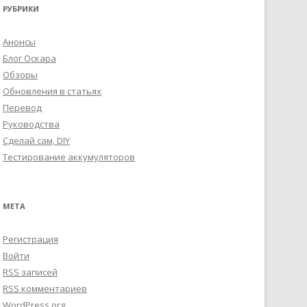
РУБРИКИ
Анонсы
Блог Оскара
Обзоры
Обновления в статьях
Перевод
Руководства
Сделай сам, DIY
Тестирование аккумуляторов
МЕТА
Регистрация
Войти
RSS
записей
RSS
комментариев
WordPress.org