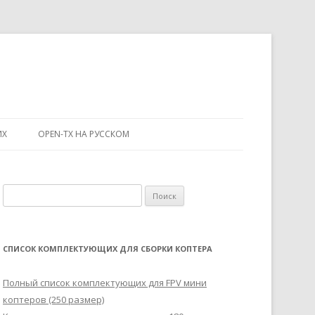
ИХ
OPEN-TX НА РУССКОМ
Н
а
й
т
СПИСОК КОМПЛЕКТУЮЩИХ ДЛЯ СБОРКИ КОПТЕРА
и
:
Полный список комплектующих для FPV мини
коптеров (250 размер)