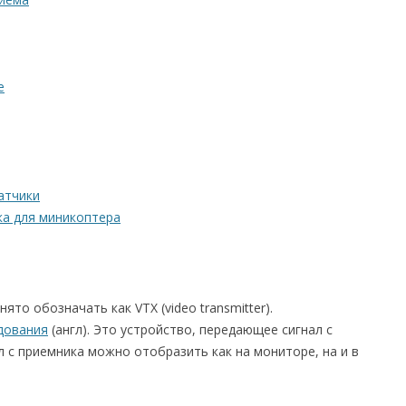
е
атчики
ка для миникоптера
то обозначать как VTX (video transmitter).
дования
(англ). Это устройство, передающее сигнал с
л с приемника можно отобразить как на мониторе, на и в