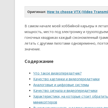
Оригинал:
How to choose VTX (Video Transmit
В самом начале моей хоббийной карьеры я летал 
мощность, место под электронику и грузоподъемн
гоночных квадриках каждый сэкономленный грамм 
летать с другими пилотами одновременно, поэт
значение.
Содержание
Что такое видеопередатчик?
Качество картинки и видеопередатчики
Аналоговые и цифровые системы
Качество сигнала и видеопередатчики
Характеристики, на которые стоит обратит
миникоптеров
Выходная мощность и радиус уверенного п