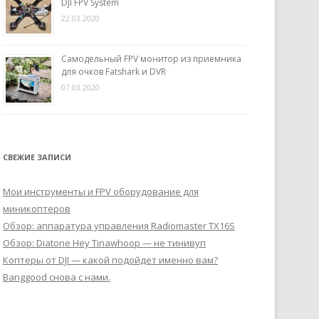
DJI FPV System
22.03.2020
Самодельный FPV монитор из приемника
для очков Fatshark и DVR
07.03.2020
СВЕЖИЕ ЗАПИСИ
Мои инструменты и FPV оборудование для
миникоптеров
Обзор: аппаратура управления Radiomaster TX16S
Обзор: Diatone Hey Tinawhoop — не тинивуп
Коптеры от DJI — какой подойдет именно вам?
Banggood снова с нами.