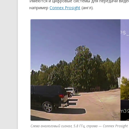
Имеются и цифровые системы для передачи видео
например
Connex Prosight
(англ).
Слева аналоговый сигнал, 5.8 ГГц, справа — Connex Prosight 