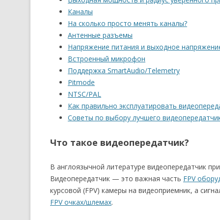
Каналы
На сколько просто менять каналы?
Антенные разъемы
Напряжение питания и выходное напряжени
Встроенный микрофон
Поддержка SmartAudio/Telemetry
Pitmode
NTSC/PAL
Как правильно эксплуатировать видеоперед
Советы по выбору лучшего видеопередатчи
Что такое видеопередатчик?
В англоязычной литературе видеопередатчик приня
Видеопередатчик — это важная часть
FPV обору
курсовой (FPV) камеры на видеоприемник, а сигна
FPV очках/шлемах
.