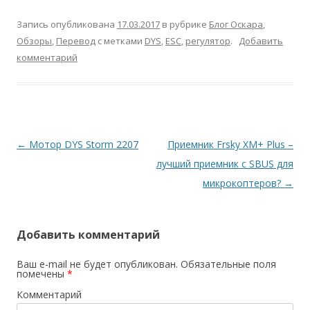
Запись опубликована
17.03.2017
в рубрике
Блог Оскара
,
Обзоры
,
Перевод
с метками
DYS
,
ESC
,
регулятор
.
Добавить
комментарий
Навигация
←
Мотор DYS Storm 2207
Приемник Frsky XM+ Plus –
по
лучший приемник с SBUS для
записям
микрокоптеров?
→
Добавить комментарий
Ваш e-mail не будет опубликован.
Обязательные поля
помечены
*
Комментарий