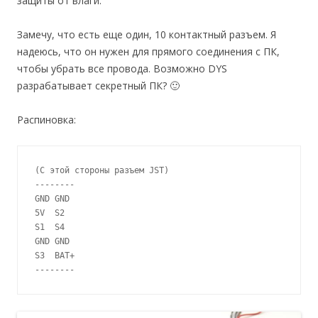
защиты от влаги.
Замечу, что есть еще один, 10 контактный разъем. Я
надеюсь, что он нужен для прямого соединения с ПК,
чтобы убрать все провода. Возможно DYS
разрабатывает секретный ПК? 🙂
Распиновка:
(С этой стороны разъем JST)

--------

GND GND

5V  S2

S1  S4

GND GND

S3  BAT+

--------