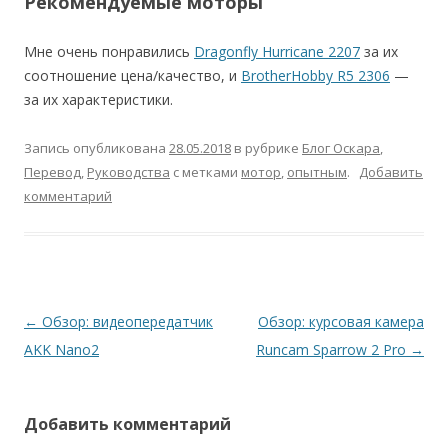
Рекомендуемые моторы
Мне очень понравились
Dragonfly Hurricane 2207
за их
соотношение цена/качество, и
BrotherHobby R5 2306
—
за их характеристики.
Запись опубликована
28.05.2018
в рубрике
Блог Оскара
,
Перевод
,
Руководства
с метками
мотор
,
опытным
.
Добавить
комментарий
Навигация
←
Обзор: видеопередатчик
Обзор: курсовая камера
по
AKK Nano2
Runcam Sparrow 2 Pro
→
записям
Добавить комментарий