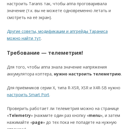
настроить Taranis так, чтобы аппа проговаривала
значение (т.к. вы не можете одновременно летать и
смотреть на её экран).
Другие советы, модификации и апгрейды Тараниса
можно найти тут
.
Требование — телеметрия!
Для того, чтобы аппа знала значение напряжения
аккумулятора коптера,
нужно настроить телеметрию
.
Для приёмников серии X, типа R-XSR, XSR и X4R-SB нужно
настроить Smart Port
.
Проверить работает ли телеметрия можно на странице
«
Telemetry
» (нажмите один раз кнопку «
menu
«, и затем
нажимайте «
page
» до тех пока не попадете на нужную