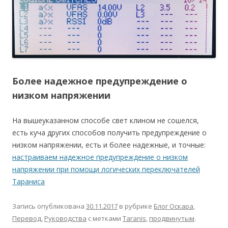
Более надежное предупреждение о
низком напряжении
На вышеуказанном способе свет клином не сошелся,
есть куча других способов получить предупреждение о
низком напряжении, есть и более надежные, и точные:
настраиваем надежное предупреждение о низком
напряжении при помощи логических переключателей
Тараниса
Запись опубликована
30.11.2017
в рубрике
Блог Оскара
,
Перевод
,
Руководства
с метками
Taranis
,
продвинутым
.