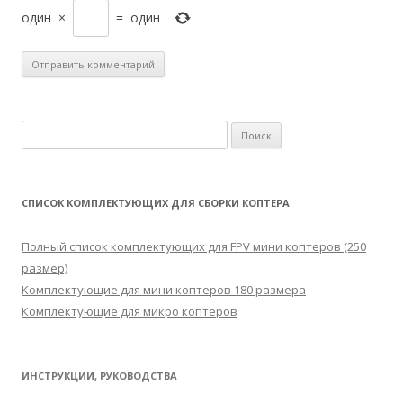
один
×
=
один
Н
а
й
т
СПИСОК КОМПЛЕКТУЮЩИХ ДЛЯ СБОРКИ КОПТЕРА
и
:
Полный список комплектующих для FPV мини коптеров (250
размер)
Комплектующие для мини коптеров 180 размера
Комплектующие для микро коптеров
ИНСТРУКЦИИ, РУКОВОДСТВА