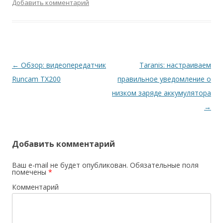
Добавить комментарий
Навигация
←
Обзор: видеопередатчик
Taranis: настраиваем
по
Runcam TX200
правильное уведомление о
записям
низком заряде аккумулятора
→
Добавить комментарий
Ваш e-mail не будет опубликован.
Обязательные поля
помечены
*
Комментарий