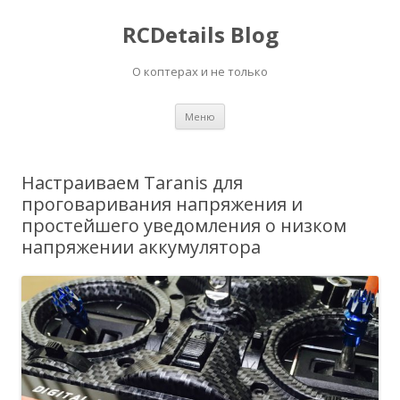
RCDetails Blog
О коптерах и не только
Перейти
Меню
к
содержимому
Настраиваем Taranis для
проговаривания напряжения и
простейшего уведомления о низком
напряжении аккумулятора