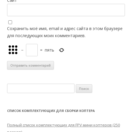
Сайт
Сохранить моё имя, email и адрес сайта в этом браузере
для последующих моих комментариев.
−
=
пять
Н
а
й
т
СПИСОК КОМПЛЕКТУЮЩИХ ДЛЯ СБОРКИ КОПТЕРА
и
:
Полный список комплектующих для FPV мини коптеров (250
размер)