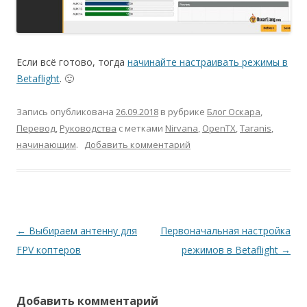
Если всё готово, тогда
начинайте настраивать режимы в
Betaflight
. 🙂
Запись опубликована
26.09.2018
в рубрике
Блог Оскара
,
Перевод
,
Руководства
с метками
Nirvana
,
OpenTX
,
Taranis
,
начинающим
.
Добавить комментарий
Навигация
←
Выбираем антенну для
Первоначальная настройка
по
FPV коптеров
режимов в Betaflight
→
записям
Добавить комментарий