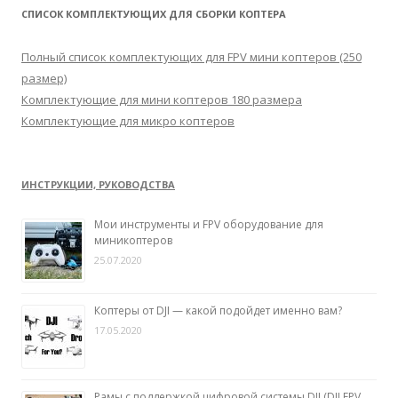
т
СПИСОК КОМПЛЕКТУЮЩИХ ДЛЯ СБОРКИ КОПТЕРА
и
:
Полный список комплектующих для FPV мини коптеров (250
размер)
Комплектующие для мини коптеров 180 размера
Комплектующие для микро коптеров
ИНСТРУКЦИИ, РУКОВОДСТВА
Мои инструменты и FPV оборудование для
миникоптеров
25.07.2020
Коптеры от DJI — какой подойдет именно вам?
17.05.2020
Рамы с поддержкой цифровой системы DJI (DJI FPV