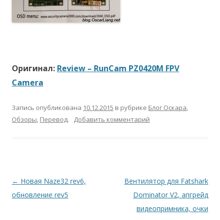
Оригинал:
Review – RunCam PZ0420M FPV
Camera
Запись опубликована
10.12.2015
в рубрике
Блог Оскара
,
Обзоры
,
Перевод
.
Добавить комментарий
Навигация
←
Новая Naze32 rev6,
Вентилятор для Fatshark
по
обновление rev5
Dominator V2, апгрейд
записям
видеопримника, очки