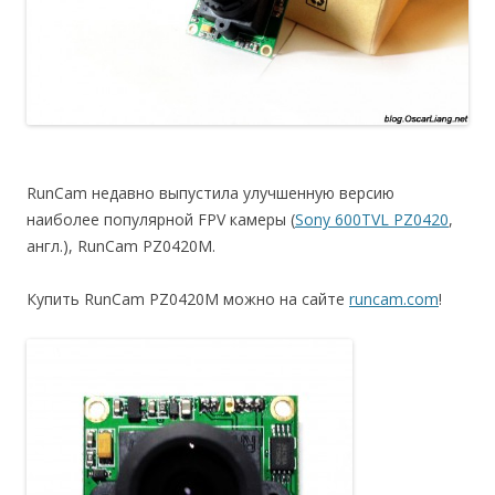
RunCam недавно выпустила улучшенную версию
наиболее популярной FPV камеры (
Sony 600TVL PZ0420
,
англ.), RunCam PZ0420M.
Купить RunCam PZ0420M можно на сайте
runcam.com
!