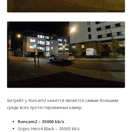
Битрейт у Runcam2 кажется является самым большим
среди всех протестированных камер:
Runcam2 – 35000 kb/s
Gopro Hero4 Black – 30000 kb/s