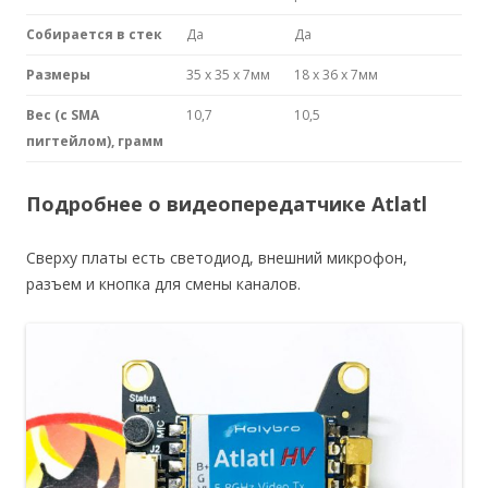
Собирается в стек
Да
Да
Размеры
35 x 35 x 7мм
18 x 36 x 7мм
Вес (с SMA
10,7
10,5
пигтейлом), грамм
Подробнее о видеопередатчике Atlatl
Сверху платы есть светодиод, внешний микрофон,
разъем и кнопка для смены каналов.