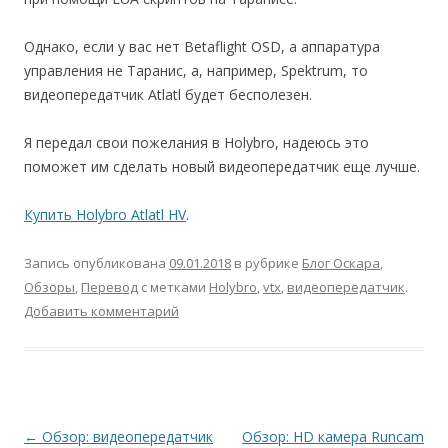
Однако, если у вас нет Betaflight OSD, а аппаратура
управления не Таранис, а, например, Spektrum, то
видеопередатчик Atlatl будет бесполезен.
Я передал свои пожелания в Holybro, надеюсь это
поможет им сделать новый видеопередатчик еще лучше.
Купить Holybro Atlatl HV
.
Запись опубликована
09.01.2018
в рубрике
Блог Оскара
,
Обзоры
,
Перевод
с метками
Holybro
,
vtx
,
видеопередатчик
.
Добавить комментарий
Навигация
←
Обзор: видеопередатчик
Обзор: HD камера Runcam