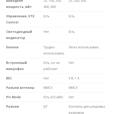
Выходная
25, 100, 200,
25, 200, 500
мощность, мВт
400, 600
Управление, VTX
Есть
Есть
Control
Светодиодный
Нет
Есть
индикатор
Кнопки
Трудно
Легко использовать
использовать
Встроенный
Есть, но не
Нет
микрофон
работает
BEC
Нет
5 В, 1 A
Разъем антенны
MMCX
MMCX
Pit-Mode
Есть (0.5 мВт)
Нет
Разъем
JST
Контакты для штыревых
разъемов