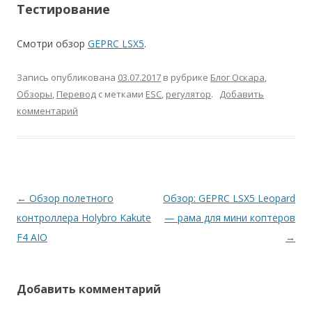
Тестирование
Смотри обзор
GEPRC LSX5
.
Запись опубликована
03.07.2017
в рубрике
Блог Оскара
,
Обзоры
,
Перевод
с метками
ESC
,
регулятор
.
Добавить
комментарий
Навигация
←
Обзор полетного
Обзор: GEPRC LSX5 Leopard
по
контроллера Holybro Kakute
— рама для мини коптеров
записям
F4 AIO
→
Добавить комментарий