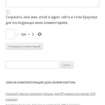
Сохранить моё имя, email и адрес сайта в этом браузере
для последующих моих комментариев.
−
три
=
2
Н
а
й
т
СПИСОК КОМПЛЕКТУЮЩИХ ДЛЯ СБОРКИ КОПТЕРА
и
:
Полный список комплектующих для FPV мини коптеров (250
размер)
Комплектующие для мини коптеров 180 размера