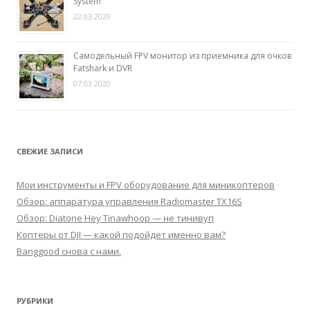
System
22.03.2020
Самодельный FPV монитор из приемника для очков
Fatshark и DVR
07.03.2020
СВЕЖИЕ ЗАПИСИ
Мои инструменты и FPV оборудование для миникоптеров
Обзор: аппаратура управления Radiomaster TX16S
Обзор: Diatone Hey Tinawhoop — не тинивуп
Коптеры от DJI — какой подойдет именно вам?
Banggood снова с нами.
РУБРИКИ