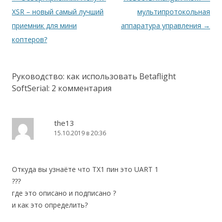
по
XSR – новый самый лучший
мультипротокольная
записям
приемник для мини
аппаратура управления
→
коптеров?
Руководство: как использовать Betaflight
SoftSerial
: 2 комментария
the13
15.10.2019 в 20:36
Откуда вы узнаёте что TX1 пин это UART 1
???
где это описано и подписано ?
и как это определить?