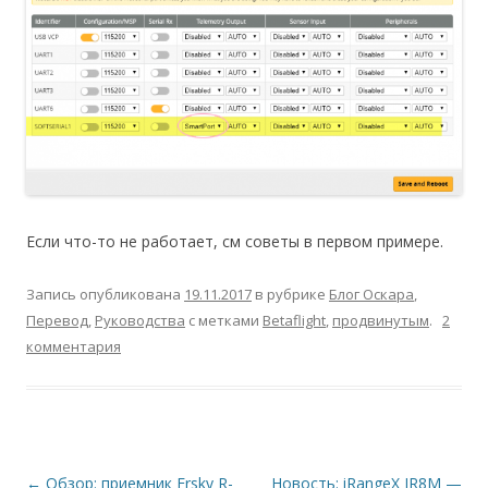
Если что-то не работает, см советы в первом примере.
Запись опубликована
19.11.2017
в рубрике
Блог Оскара
,
Перевод
,
Руководства
с метками
Betaflight
,
продвинутым
.
2
комментария
Навигация
←
Обзор: приемник Frsky R-
Новость: iRangeX IR8M —