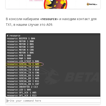
В консоли набираем «
resource
» и находим контакт для
TX1, в нашем случае это A09.