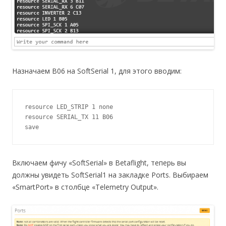
Назначаем B06 на SoftSerial 1, для этого вводим:
resource LED_STRIP 1 none

resource SERIAL_TX 11 B06

save
Включаем фичу «SoftSerial» в Betaflight, теперь вы
должны увидеть SoftSerial1 на закладке Ports. Выбираем
«SmartPort» в столбце «Telemetry Output».