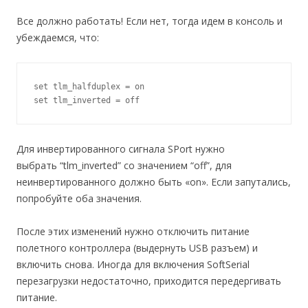
Все должно работать! Если нет, тогда идем в консоль и
убеждаемся, что:
set tlm_halfduplex = on

set tlm_inverted = off
Для инвертированного сигнала SPort нужно
выбрать “tlm_inverted” со значением “off”, для
неинвертированного должно быть «on». Если запутались,
попробуйте оба значения.
После этих изменений нужно отключить питание
полетного контроллера (выдернуть USB разъем) и
включить снова. Иногда для включения SoftSerial
перезагрузки недостаточно, приходится передергивать
питание.