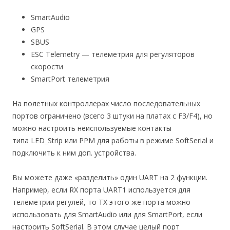
SmartAudio
GPS
SBUS
ESC Telemetry — телеметрия для регуляторов
скорости
SmartPort телеметрия
На полетных контроллерах число последовательных
портов ограничено (всего 3 штуки на платах с F3/F4), но
можно настроить неиспользуемые контакты
типа LED_Strip или PPM для работы в режиме SoftSerial и
подключить к ним доп. устройства.
Вы можете даже «разделить» один UART на 2 функции.
Например, если RX порта UART1 используется для
телеметрии регулей, то TX этого же порта можно
использовать для SmartAudio или для SmartPort, если
настроить SoftSerial. В этом случае целый порт