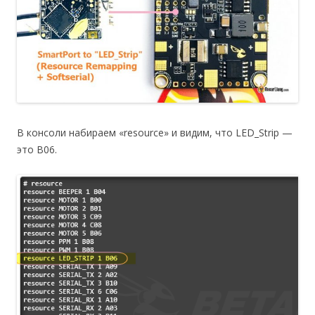
В консоли набираем «resource» и видим, что LED_Strip —
это B06.