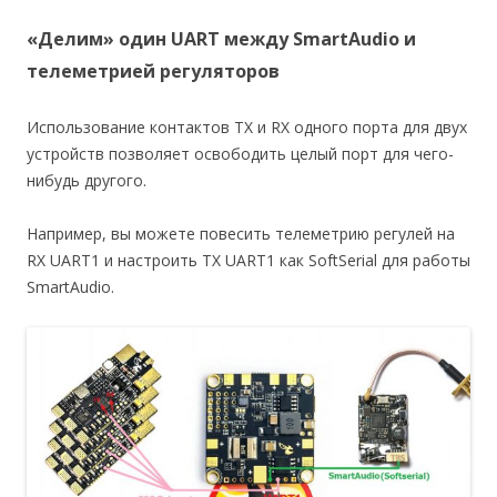
«Делим» один UART между SmartAudio и
телеметрией регуляторов
Использование контактов TX и RX одного порта для двух
устройств позволяет освободить целый порт для чего-
нибудь другого.
Например, вы можете повесить телеметрию регулей на
RX UART1 и настроить TX UART1 как SoftSerial для работы
SmartAudio.