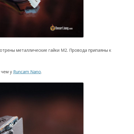
отрены металлические гайки M2. Провода припаяны к
 чем у
Runcam Nano
.