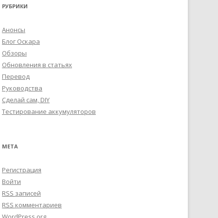
РУБРИКИ
Анонсы
Блог Оскара
Обзоры
Обновления в статьях
Перевод
Руководства
Сделай сам, DIY
Тестирование аккумуляторов
МЕТА
Регистрация
Войти
RSS
записей
RSS
комментариев
WordPress.org