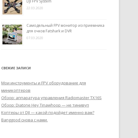
DJI FPV System
22.03.2020
Самодельный FPV монитор из приемника
для очков Fatshark и DVR
07.03.2020
СВЕЖИЕ ЗАПИСИ
Мои инструменты и FPV оборудование для
миникоптеров
Обзор: аппаратура управления Radiomaster TX16S
Обзор: Diatone Hey Tinawhoop — не тинивуп
Коптеры от DJI — какой подойдет именно вам?
Banggood снова с нами.