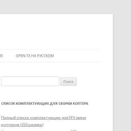
ИХ
OPEN-TX НА РУССКОМ
Н
а
й
т
СПИСОК КОМПЛЕКТУЮЩИХ ДЛЯ СБОРКИ КОПТЕРА
и
:
Полный список комплектующих для FPV мини
коптеров (250 размер)