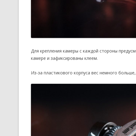
Для крепления камеры с каждой стороны предусм
камере и зафиксированы клеем.
Из-за пластикового корпуса вес немного больше,