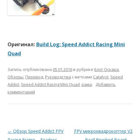
Оригинал:
Build Log: Speed Addict Racing Mini
Quad
Запись опубликована
05.01.2016
в рубрике
Блог Оскара
,
Обзоры
,
Перевод
,
Руководства
с метками
Catalyst
,
Speed
Addict
,
Speed Addict Racing Mini Quad
,
рама
.
Добавить
комментарий
Навигация
←
Обзор Speed Addict FPV
FPV микроквадрокоптер V2
по
Racing Frame – Fearless
— Beef Brushed Board —