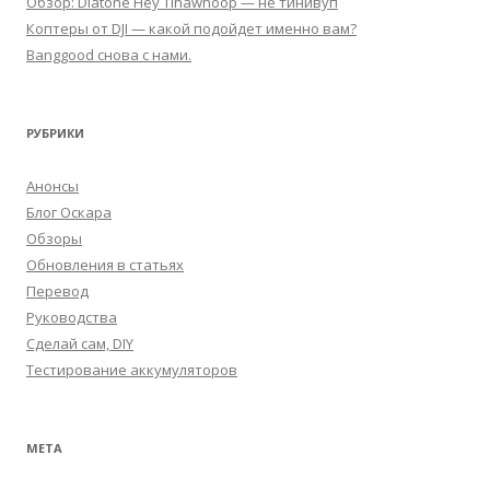
Обзор: Diatone Hey Tinawhoop — не тинивуп
Коптеры от DJI — какой подойдет именно вам?
Banggood снова с нами.
РУБРИКИ
Анонсы
Блог Оскара
Обзоры
Обновления в статьях
Перевод
Руководства
Сделай сам, DIY
Тестирование аккумуляторов
МЕТА