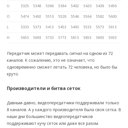
U
5325
5348
5366
5384
5402
5420
5438
5456
O
5474
5492
5510
5528
5546
5564
5582
5600
L
5333
5373
5413
5453
5493
5533
5573
5613
H
5653
5693
5733
5773
5813
5853
5893
5933
Передатчик может передавать сигнал на одном из 72
каналов. К сожалению, это не означает, что
одновременно сможет летать 72 человека, но было бы
круто.
Производители и битва сеток
Давным-давно, видеопередатчики поддерживали только
8 каналов. А у каждого производителя была своя сетка. В
наши дни большинство видеопередатчиков
поддерживают кучу сеток или даже все разом.