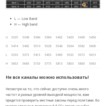
L — Low Band
H — High band
U
5325
5348
5366
5384
5402
5420
5438
5456
O
5474
5492
5510
5528
5546
5564
5582
5600
L
5333
5373
5413
5453
5493
5533
5573
5613
H
5653
5693
5733
5773
5813
5853
5893
5933
Не все каналы можно использовать!
Несмотря на то, что сейчас доступно очень много
частот и разных уровней выходной мощности, вам
придется проверить местные законы перед полетами. Во
многих странах в диапазоне 5,8 ГГц легально и без