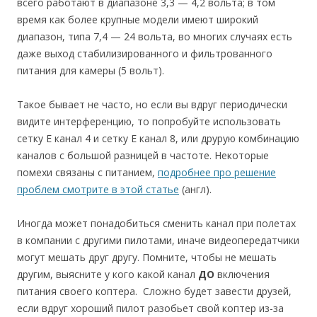
всего работают в диапазоне 3,3 — 4,2 вольта; в том
время как более крупные модели имеют широкий
диапазон, типа 7,4 — 24 вольта, во многих случаях есть
даже выход стабилизированного и фильтрованного
питания для камеры (5 вольт).
Такое бывает не часто, но если вы вдруг периодически
видите интерференцию, то попробуйте использовать
сетку E канал 4 и сетку E канал 8, или друрую комбинацию
каналов с большой разницей в частоте. Некоторые
помехи связаны с питанием,
подробнее про решение
проблем смотрите в этой статье
(англ).
Иногда может понадобиться сменить канал при полетах
в компании с другими пилотами, иначе видеопередатчики
могут мешать друг другу. Помните, чтобы не мешать
другим, выясните у кого какой канал
ДО
включения
питания своего коптера. Сложно будет завести друзей,
если вдруг хороший пилот разобьет свой коптер из-за