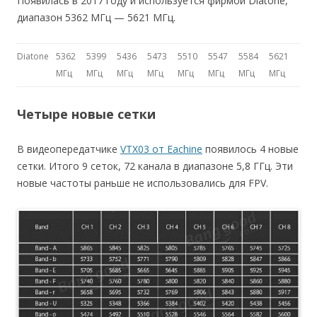
Появилась в 2017 году и используется фирмой Diatone,
диапазон 5362 МГц — 5621 МГц.
Diatone
5362
5399
5436
5473
5510
5547
5584
5621
МГц
МГц
МГц
МГц
МГц
МГц
МГц
МГц
Четыре новые сетки
В видеопередатчике
VTX03 от Eachine
появилось 4 новые
сетки. Итого 9 сеток, 72 канала в диапазоне 5,8 ГГц. Эти
новые частоты раньше не использовались для FPV.