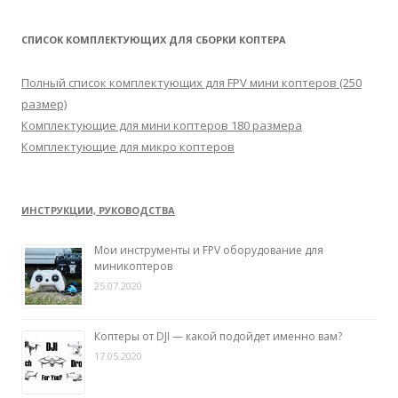
й
т
СПИСОК КОМПЛЕКТУЮЩИХ ДЛЯ СБОРКИ КОПТЕРА
и
:
Полный список комплектующих для FPV мини коптеров (250
размер)
Комплектующие для мини коптеров 180 размера
Комплектующие для микро коптеров
ИНСТРУКЦИИ, РУКОВОДСТВА
Мои инструменты и FPV оборудование для
миникоптеров
25.07.2020
Коптеры от DJI — какой подойдет именно вам?
17.05.2020