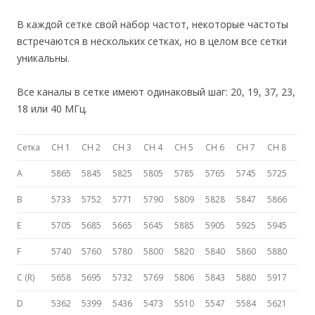
В каждой сетке свой набор частот, некоторые частоты
встречаются в нескольких сетках, но в целом все сетки
уникальны.
Все каналы в сетке имеют одинаковый шаг: 20, 19, 37, 23,
18 или 40 МГц.
Сетка
CH 1
CH 2
CH 3
CH 4
CH 5
CH 6
CH 7
CH 8
A
5865
5845
5825
5805
5785
5765
5745
5725
B
5733
5752
5771
5790
5809
5828
5847
5866
E
5705
5685
5665
5645
5885
5905
5925
5945
F
5740
5760
5780
5800
5820
5840
5860
5880
C (R)
5658
5695
5732
5769
5806
5843
5880
5917
D
5362
5399
5436
5473
5510
5547
5584
5621