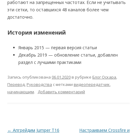
работают на запрещенных частотах. Если не учитывать
эти сетки, то оставшихся 48 каналов более чем
достаточно.
История изменений
Январь 2015 — первая версия статьи
Декабрь 2019 — обновление статьи, добавлен
раздел с лучшими практиками
Запись опубликована
06.01.2020
в рубрике
Блог Оскара
,
Перевод
,
Руководства
с метками
видеопередатчик
,
начинающим
.
Добавить комментарий
Навигация
←
Апгрейдим Jumper T16
Настраиваем Crossfire и