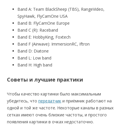
Band A: Team BlackSheep (TBS), RangeVideo,
SpyHawk, FlyCamOne USA
Band B: FlyCamOne Europe
Band C (R): Raceband
Band E: HobbyKing, Foxtech
Band F (Airwave): ImmersionRC, Iftron
Band D: Diatone
Band L: Low band
Band H: High band
Советы и лучшие практики
Чтобы качество картинки было максимальным
убедитесь, что
передатчик
и приёмник работают на
одной и той же частоте. Некоторые каналы в разных
сетках имеют очень близкие частоты, и простого
появления картинки в очках недостаточно.