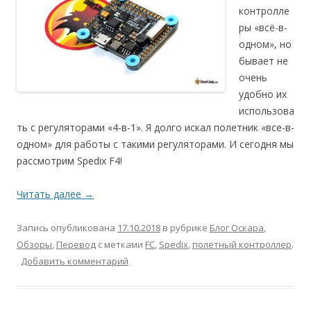
контролле
ры «всё-в-
одном», но
бывает не
очень
удобно их
использова
ть с регуляторами «4-в-1». Я долго искал полетник «все-в-
одном» для работы с такими регуляторами. И сегодня мы
рассмотрим Spedix F4!
Читать далее
→
Запись опубликована
17.10.2018
в рубрике
Блог Оскара
,
Обзоры
,
Перевод
с метками
FC
,
Spedix
,
полетный контроллер
.
Добавить комментарий