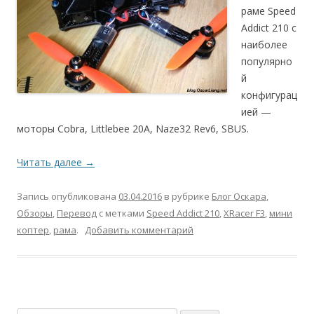
раме Speed
Addict 210 с
наиболее
популярно
й
конфигурац
ией —
моторы Cobra, Littlebee 20A, Naze32 Rev6, SBUS.
Читать далее
→
Запись опубликована
03.04.2016
в рубрике
Блог Оскара
,
Обзоры
,
Перевод
с метками
Speed Addict 210
,
XRacer F3
,
мини
коптер
,
рама
.
Добавить комментарий