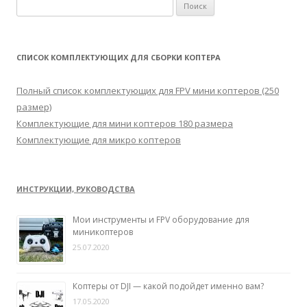
Н
а
й
т
СПИСОК КОМПЛЕКТУЮЩИХ ДЛЯ СБОРКИ КОПТЕРА
и
:
Полный список комплектующих для FPV мини коптеров (250
размер)
Комплектующие для мини коптеров 180 размера
Комплектующие для микро коптеров
ИНСТРУКЦИИ, РУКОВОДСТВА
Мои инструменты и FPV оборудование для
миникоптеров
25.07.2020
Коптеры от DJI — какой подойдет именно вам?
17.05.2020