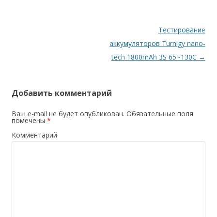
Навигация
Тестирование
по
аккумуляторов Turnigy nano-
записям
tech 1800mAh 3S 65~130C
→
Добавить комментарий
Ваш e-mail не будет опубликован.
Обязательные поля
помечены
*
Комментарий