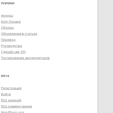
РУБРИКИ
Анонсы
Блог Оскара
Обзоры
Обновления в статьях
Перевод
Руководства
Сделай сам, DIY
Тестирование аккумуляторов
МЕТА
Регистрация
Войти
RSS
записей
RSS
комментариев
WordPress.org