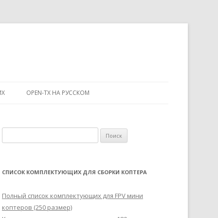
ИХ
OPEN-TX НА РУССКОМ
Н
а
й
т
СПИСОК КОМПЛЕКТУЮЩИХ ДЛЯ СБОРКИ КОПТЕРА
и
:
Полный список комплектующих для FPV мини
коптеров (250 размер)