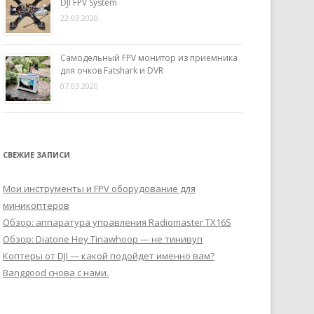
DJI FPV System
22.03.2020
Самодельный FPV монитор из приемника
для очков Fatshark и DVR
07.03.2020
СВЕЖИЕ ЗАПИСИ
Мои инструменты и FPV оборудование для
миникоптеров
Обзор: аппаратура управления Radiomaster TX16S
Обзор: Diatone Hey Tinawhoop — не тинивуп
Коптеры от DJI — какой подойдет именно вам?
Banggood снова с нами.