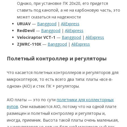
Однако, при установке ПК 20х20, его придется
ставить под канопой, а не на карбоновую часть, это
может сказаться на надежности
URUAV
—
Banggood
|
AliExpress
RedDevil
—
Banggood
|
AliExpress
Velociraptor VCT-1
—
Banggood
|
AliExpress
ZJWRC-110X
—
Banggood
|
AliExpress
Полетный контроллер и регуляторы
Что касается полетных контроллеров и регуляторов для
микрокоптеров, то есть всего два типа: платы «все-в-
одном» (AIO) и стек ПК + регуляторы.
AIO платы — это по сути
полетники для коллекторных
вупов
. Они называются AIO, потому что на одной плате
размещен и полетный контроллер и регуляторы и,
иногда, приемник. Высота такой платы очень маленькая,
а у регуляторов не сильно большой максимальный ток,