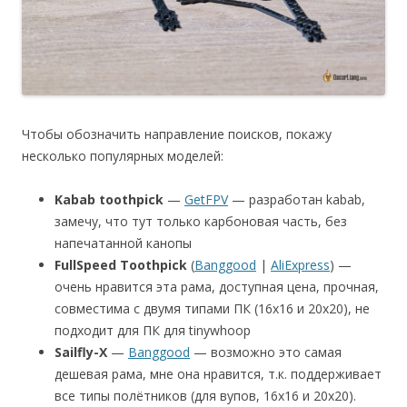
Чтобы обозначить направление поисков, покажу
несколько популярных моделей:
Kabab toothpick
—
GetFPV
— разработан kabab,
замечу, что тут только карбоновая часть, без
напечатанной канопы
FullSpeed Toothpick
(
Banggood
|
AliExpress
) —
очень нравится эта рама, доступная цена, прочная,
совместима с двумя типами ПК (16х16 и 20х20), не
подходит для ПК для tinywhoop
Sailfly-X
—
Banggood
— возможно это самая
дешевая рама, мне она нравится, т.к. поддерживает
все типы полётников (для вупов, 16х16 и 20х20).