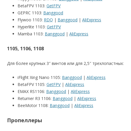
BetaFPV 1103:
GetFPV
GEPRC 1103:
Banggood
Flywoo 1103:
RDQ
|
Banggood
|
AliExpress
Hyperlite 1103:
GetFPV
Mamba 1103:
Banggood
|
AliExpress
1105, 1106, 1108
Для более крупных 3″ винтов или для 2,5″ трехлопастных:
iFlight Xing Nano 1105:
Banggood
|
AliExpress
BetaFPV 1105:
GetFPV
|
AliExpress
EMAX RS1106:
Banggood
|
AliExpress
Returner R3 1106:
Banggood
|
AliExpress
BeeMotor 1108:
Banggood
|
AliExpress
Пропеллеры