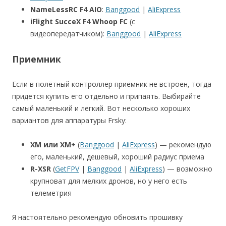
NameLessRC F4 AIO
:
Banggood
|
AliExpress
iFlight SucceX F4 Whoop FC
(с
видеопередатчиком):
Banggood
|
AliExpress
Приемник
Если в полётный контроллер приёмник не встроен, тогда
придется купить его отдельно и припаять. Выбирайте
самый маленький и легкий. Вот несколько хороших
вариантов для аппаратуры Frsky:
XM или XM+
(
Banggood
|
AliExpress
) — рекомендую
его, маленький, дешевый, хороший радиус приема
R-XSR
(
GetFPV
|
Banggood
|
AliExpress
) — возможно
крупноват для мелких дронов, но у него есть
телеметрия
Я настоятельно рекомендую обновить прошивку