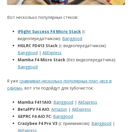
Вот несколько популярных стеков:
iFlight Success F4 Micro Stack
(с
видеопередатчиком):
Banggood
HGLRC FD413 Stack
(с видеопередатчиком):
Banggood
|
AliExpress
Mamba F4 Micro Stack
(без видеопередатчика):
Banggood
Я уже
сравнивал несколько популярных плат «все в
одном»
, вот эти подойдут для зубочисток:
Mamba F411AIO
:
Banggood
|
AliExpress
BetaFPV F4 AIO
:
Amazon
|
AliExpress
GEPRC F4 AIO FC
:
Banggood
Crazybee F4 Pro V3
(с приемником):
Banggood
|
AliExpress