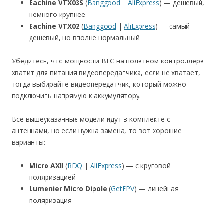
Eachine VTX03S
(
Banggood
|
AliExpress
) — дешевый,
немного крупнее
Eachine VTX02
(
Banggood
|
AliExpress
) — самый
дешевый, но вполне нормальный
Убедитесь, что мощности BEC на полетном контроллере
хватит для питания видеопередатчика, если не хватает,
тогда выбирайте видеопередатчик, который можно
подключить напрямую к аккумулятору.
Все вышеуказанные модели идут в комплекте с
антеннами, но если нужна замена, то вот хорошие
варианты:
Micro AXII
(
RDQ
|
AliExpress
) — с круговой
поляризацией
Lumenier Micro Dipole
(
GetFPV
) — линейная
поляризация