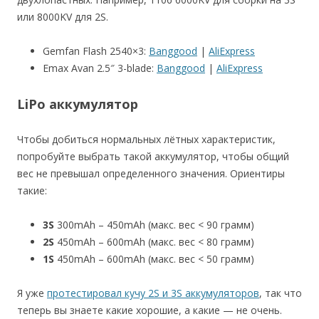
или 8000KV для 2S.
Gemfan Flash 2540×3:
Banggood
|
AliExpress
Emax Avan 2.5″ 3-blade:
Banggood
|
AliExpress
LiPo аккумулятор
Чтобы добиться нормальных лётных характеристик,
попробуйте выбрать такой аккумулятор, чтобы общий
вес не превышал определенного значения. Ориентиры
такие:
3S
300mAh – 450mAh (макс. вес < 90 грамм)
2S
450mAh – 600mAh (макс. вес < 80 грамм)
1S
450mAh – 600mAh (макс. вес < 50 грамм)
Я уже
протестировал кучу 2S и 3S аккумуляторов
, так что
теперь вы знаете какие хорошие, а какие — не очень.