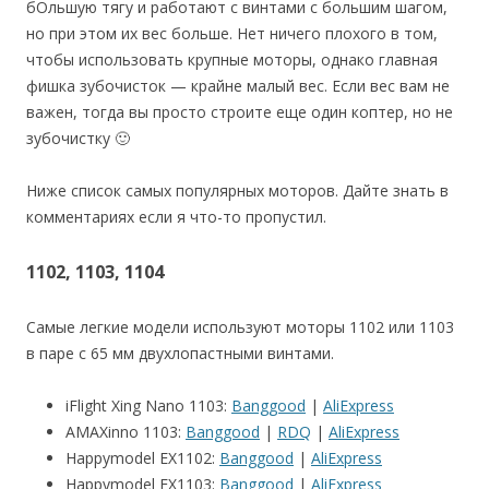
бОльшую тягу и работают с винтами с большим шагом,
но при этом их вес больше. Нет ничего плохого в том,
чтобы использовать крупные моторы, однако главная
фишка зубочисток — крайне малый вес. Если вес вам не
важен, тогда вы просто строите еще один коптер, но не
зубочистку 🙂
Ниже список самых популярных моторов. Дайте знать в
комментариях если я что-то пропустил.
1102, 1103, 1104
Самые легкие модели используют моторы 1102 или 1103
в паре с 65 мм двухлопастными винтами.
iFlight Xing Nano 1103:
Banggood
|
AliExpress
AMAXinno 1103:
Banggood
|
RDQ
|
AliExpress
Happymodel EX1102:
Banggood
|
AliExpress
Happymodel EX1103:
Banggood
|
AliExpress