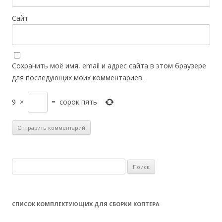
Сайт
Сохранить моё имя, email и адрес сайта в этом браузере
для последующих моих комментариев.
9
×
=
сорок пять
Н
а
й
т
СПИСОК КОМПЛЕКТУЮЩИХ ДЛЯ СБОРКИ КОПТЕРА
и