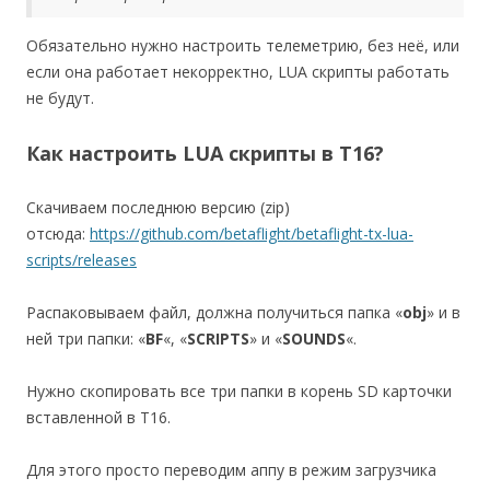
Обязательно нужно настроить телеметрию, без неё, или
если она работает некорректно, LUA скрипты работать
не будут.
Как настроить LUA скрипты в T16?
Скачиваем последнюю версию (zip)
отсюда:
https://github.com/betaflight/betaflight-tx-lua-
scripts/releases
Распаковываем файл, должна получиться папка «
obj
» и в
ней три папки: «
BF
«, «
SCRIPTS
» и «
SOUNDS
«.
Нужно скопировать все три папки в корень SD карточки
вставленной в T16.
Для этого просто переводим аппу в режим загрузчика