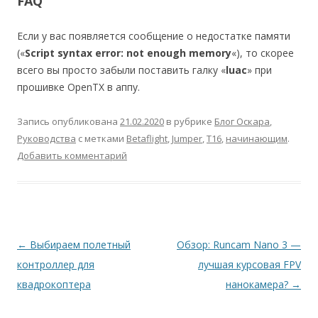
FAQ
Если у вас появляется сообщение о недостатке памяти
(«
Script syntax error: not enough memory
«), то скорее
всего вы просто забыли поставить галку «
luac
» при
прошивке OpenTX в аппу.
Запись опубликована
21.02.2020
в рубрике
Блог Оскара
,
Руководства
с метками
Betaflight
,
Jumper
,
T16
,
начинающим
.
Добавить комментарий
Навигация
←
Выбираем полетный
Обзор: Runcam Nano 3 —
по
контроллер для
лучшая курсовая FPV
записям
квадрокоптера
нанокамера?
→