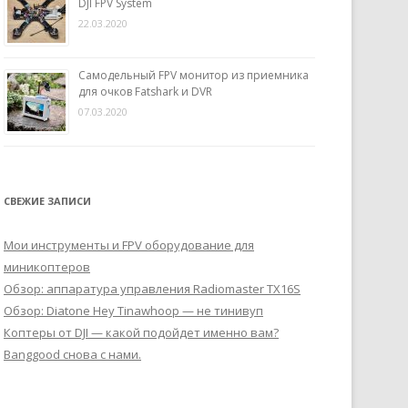
DJI FPV System
22.03.2020
Самодельный FPV монитор из приемника
для очков Fatshark и DVR
07.03.2020
СВЕЖИЕ ЗАПИСИ
Мои инструменты и FPV оборудование для
миникоптеров
Обзор: аппаратура управления Radiomaster TX16S
Обзор: Diatone Hey Tinawhoop — не тинивуп
Коптеры от DJI — какой подойдет именно вам?
Banggood снова с нами.