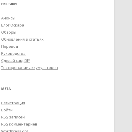
РУБРИКИ
Анонсы
Блог Оскара
Обзоры
Обновления в статьях
Перевод
Руководства
Сделай сам, DIY
Тестирование аккумуляторов
МЕТА
Регистрация
Войти
RSS
записей
RSS
комментариев
WordPress.org