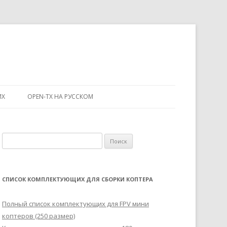
ИХ
OPEN-TX НА РУССКОМ
Н
а
й
т
СПИСОК КОМПЛЕКТУЮЩИХ ДЛЯ СБОРКИ КОПТЕРА
и
:
Полный список комплектующих для FPV мини
коптеров (250 размер)