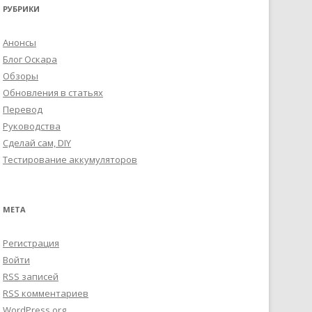
РУБРИКИ
Анонсы
Блог Оскара
Обзоры
Обновления в статьях
Перевод
Руководства
Сделай сам, DIY
Тестирование аккумуляторов
МЕТА
Регистрация
Войти
RSS
записей
RSS
комментариев
WordPress.org