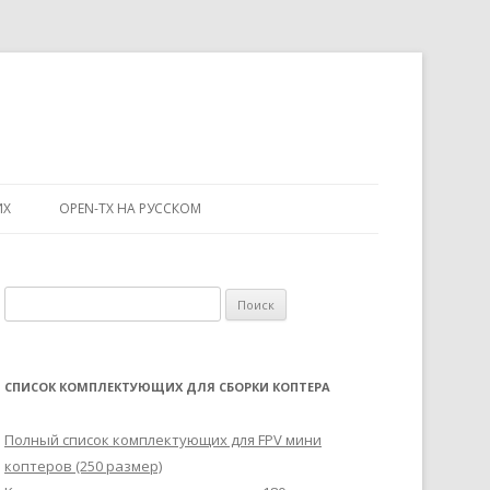
ИХ
OPEN-TX НА РУССКОМ
Н
а
й
т
СПИСОК КОМПЛЕКТУЮЩИХ ДЛЯ СБОРКИ КОПТЕРА
и
:
Полный список комплектующих для FPV мини
коптеров (250 размер)