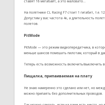
ставят 16 мегабайт, а это маловато…
На полётнике CL Racing F7 стоит 1 гигабит, т.е. 1
Допустим у вас частота 4к, а длительность полет
полетов.
PitMode
PitMode — это режим видеопередатчика, в котор
меньше шансов помешать пилотам, который в да
Теперь есть возможность включить/выключить в
Пищалка, припаиваемая на плату
Не знаю намеренно это сделано или нет, но межд
можно припаять без дополнительных проводов.
Так можно сделать, если на раме есть место, но