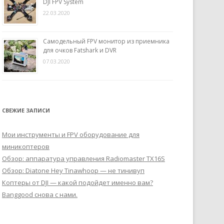
DJI FPV System
22.03.2020
Самодельный FPV монитор из приемника
для очков Fatshark и DVR
07.03.2020
СВЕЖИЕ ЗАПИСИ
Мои инструменты и FPV оборудование для
миникоптеров
Обзор: аппаратура управления Radiomaster TX16S
Обзор: Diatone Hey Tinawhoop — не тинивуп
Коптеры от DJI — какой подойдет именно вам?
Banggood снова с нами.