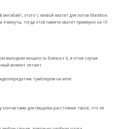
28 мегабайт, этого с лихвой хватит для логов Blackbox.
а 4 минуты, тогда этой памяти хватит примерно на 15
ом выходная мощность близка к 0, в этом случае
нный момент летают.
идеопередатчик тумблером на аппе.
у контактами для пищалки расстояние такое, что её
 в любом случае, довольно удобная штука.