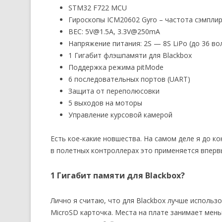
STM32 F722 MCU
Гироскопы ICM20602 Gyro – частота сэмплир
BEC: 5V@1.5A, 3.3V@250mA
Напряжение питания: 2S — 8S LiPo (до 36 во
1 Гигабит флэшпамяти для Blackbox
Поддержка режима pitMode
6 последовательных портов (UART)
Защита от переполюсовки
5 выходов на моторы
Управление курсовой камерой
Есть кое-какие новшества. На самом деле я до к
в полетных контроллерах это применяется вперв
1 Гигабит памяти для Blackbox?
Лично я считаю, что для Blackbox лучше исполь
MicroSD карточка. Места на плате занимает мень