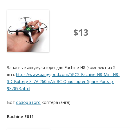
$13
Запасные аккумуляторы для Eachine H8 (комплект из 5
шт):
https://www.banggood.com/5PCS-Eachine-H8-Mini-H8-
3D-Battery-3_7V-260mAh-RC-Quadcopter-Spare-Parts-p-
987893.html
Вот
обзор этого
коптера (англ).
Eachine E011