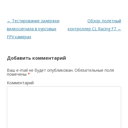
Навигация
←
Тестирование задержки
Обзор: полетный
по
видеосигнала в курсовых
контроллер CL Racing F7
→
записям
FPV камерах
Добавить комментарий
Ваш e-mail не будет опубликован.
Обязательные поля
помечены
*
Комментарий